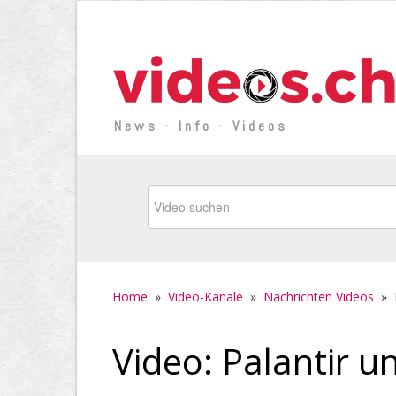
News · Info · Videos
Home
»
Video-Kanäle
»
Nachrichten Videos
»
Video: Palantir u