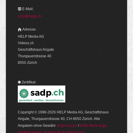
E-Mail:
info@help.ch
Adresse:
HELP Media AG
Videos.ch
Geschäftshaus Airgate
Thurgauerstrasse 40
8050 Zürich
Zertifikat:
Copyright © 1996-2026 HELP Media AG, Geschäftshaus
Airgate, Thurgauer­strasse 40, CH-8050 Zürich. Alle
Im­pres­sum
AGB, Nut­zungs­
Angaben ohne Gewähr.
/
bedin­gungen, Daten­schutz­er­klärung