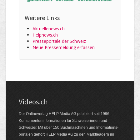
Weitere Links
Aktuellenews.ch
Helpnews.ch
Presseportale der Schweiz
Neue Pressemeldung erfassen
Videos.ch
Der Onlineverlag HELP Media AG publiziert seit 1996
Konsumenten­informationen für Schweizerinnen und
Schweizer. Mit über 150 Suchmaschinen und Informations­
portalen gehört HELP Media AG zu den Marktleadern im