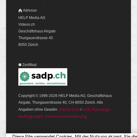
Adresse:
HELP Media AG
Videos.ch
Geschäftshaus Airgate
Thurgauerstrasse 40
8050 Zürich
Zertifikat:
Copyright © 1996-2026 HELP Media AG, Geschäftshaus
Airgate, Thurgauer­strasse 40, CH-8050 Zürich. Alle
Im­pres­sum
AGB, Nut­zungs­
Angaben ohne Gewähr.
/
bedin­gungen, Daten­schutz­er­klärung
Diese Site verwendet Cookies. Mit der Nutzung akzept. Sie di