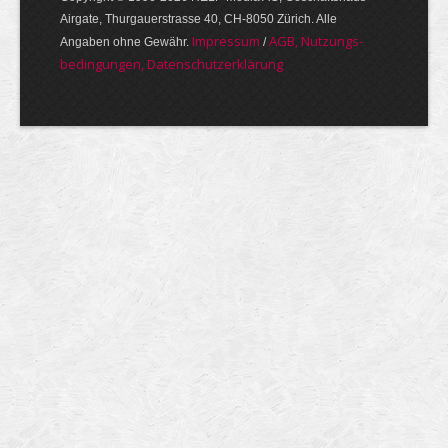
Airgate, Thurgauer­strasse 40, CH-8050 Zürich. Alle
Im­pres­sum
AGB, Nut­zungs­
Angaben ohne Gewähr.
/
bedin­gungen, Daten­schutz­er­klärung