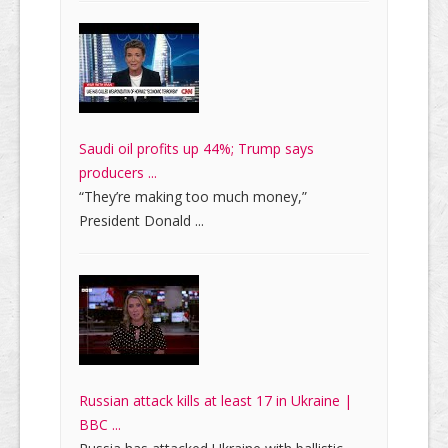
Saudi oil profits up 44%; Trump says
producers ...
“They’re making too much money,”
President Donald ...
Russian attack kills at least 17 in Ukraine |
BBC ...