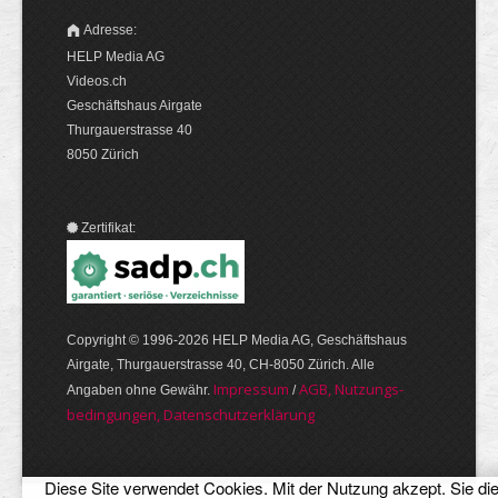
Adresse:
HELP Media AG
Videos.ch
Geschäftshaus Airgate
Thurgauerstrasse 40
8050 Zürich
Zertifikat:
Copyright © 1996-2026 HELP Media AG, Geschäftshaus
Airgate, Thurgauer­strasse 40, CH-8050 Zürich. Alle
Im­pres­sum
AGB, Nut­zungs­
Angaben ohne Gewähr.
/
bedin­gungen, Daten­schutz­er­klärung
Diese Site verwendet Cookies. Mit der Nutzung akzept. Sie di