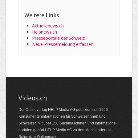
Weitere Links
Aktuellenews.ch
Helpnews.ch
Presseportale der Schweiz
Neue Pressemeldung erfassen
Videos.ch
Der Onlineverlag HELP Media AG publiziert seit 1996
Konsumenten­informationen für Schweizerinnen und
Schweizer. Mit über 150 Suchmaschinen und Informations­
portalen gehört HELP Media AG zu den Marktleadern im
Schweizer Onlinemarkt.