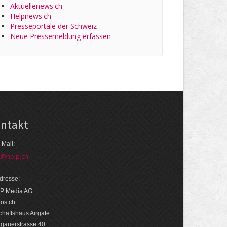
Aktuellenews.ch
Helpnews.ch
Presseportale der Schweiz
Neue Pressemeldung erfassen
ntakt
-Mail:
o@help.ch
dresse:
P Media AG
eos.ch
häftshaus Airgate
rgauerstrasse 40