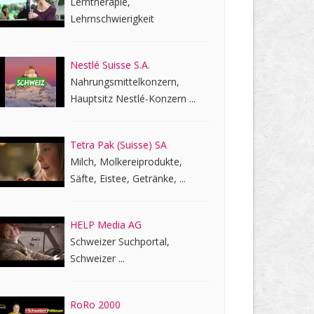
Lerntherapie,
Lehrnschwierigkeit
Nestlé Suisse S.A.
Nahrungsmittelkonzern,
Hauptsitz Nestlé-Konzern ...
Tetra Pak (Suisse) SA
Milch, Molkereiprodukte,
Säfte, Eistee, Getränke, ...
HELP Media AG
Schweizer Suchportal,
Schweizer ...
RoRo 2000