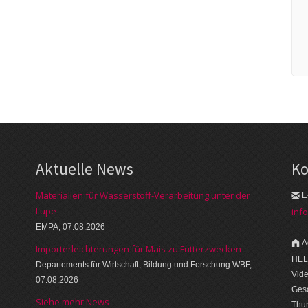
Aktuelle News
Ko
Materialien für Wasserstoff-Verarbeitung unter der
E
Lupe
inf
EMPA, 07.08.2026
A
Importerleichterungen für Mais zu Futterzwecken
HEL
Departements für Wirtschaft, Bildung und Forschung WBF,
Vid
07.08.2026
Gesc
Siehe mehr News
Thu