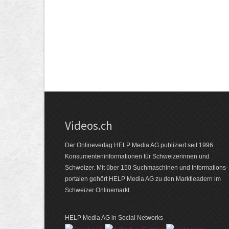
Videos.ch
Der Onlineverlag HELP Media AG publiziert seit 1996
Konsumenten­informationen für Schweizerinnen und
Schweizer. Mit über 150 Suchmaschinen und Informations­
portalen gehört HELP Media AG zu den Marktleadern im
Schweizer Onlinemarkt.
HELP Media AG in Social Networks