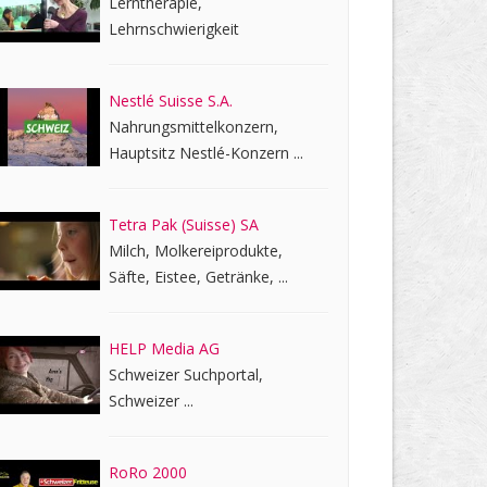
Lerntherapie,
Lehrnschwierigkeit
Nestlé Suisse S.A.
Nahrungsmittelkonzern,
Hauptsitz Nestlé-Konzern ...
Tetra Pak (Suisse) SA
Milch, Molkereiprodukte,
Säfte, Eistee, Getränke, ...
HELP Media AG
Schweizer Suchportal,
Schweizer ...
RoRo 2000