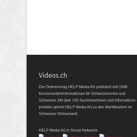
Videos.ch
Der Onlineverlag HELP Media AG publiziert seit 1996
Konsumenten­informationen für Schweizerinnen und
Schweizer. Mit über 150 Suchmaschinen und Informations­
portalen gehört HELP Media AG zu den Marktleadern im
Schweizer Onlinemarkt.
HELP Media AG in Social Networks