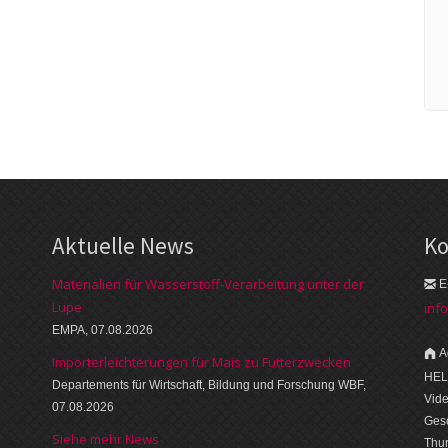
Aktuelle News
Ko
Materialien für Wasserstoff-Verarbeitung unter der
E
Lupe
inf
EMPA, 07.08.2026
A
Importerleichterungen für Mais zu Futterzwecken
HEL
Departements für Wirtschaft, Bildung und Forschung WBF,
Vid
07.08.2026
Gesc
Siehe mehr News
Thu