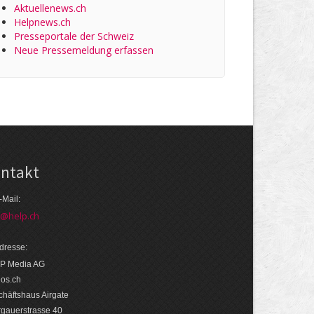
Aktuellenews.ch
Helpnews.ch
Presseportale der Schweiz
Neue Pressemeldung erfassen
ntakt
-Mail:
o@help.ch
dresse:
P Media AG
eos.ch
häftshaus Airgate
rgauerstrasse 40