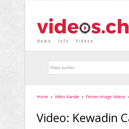
News · Info · Videos
Home
»
Video-Kanäle
»
Firmen Image-Videos
Video: Kewadin Ca