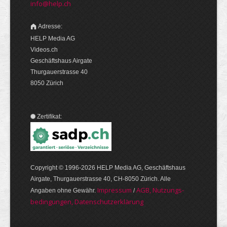
info@help.ch
Adresse:
HELP Media AG
Videos.ch
Geschäftshaus Airgate
Thurgauerstrasse 40
8050 Zürich
Zertifikat:
Copyright © 1996-2026 HELP Media AG, Geschäftshaus
Airgate, Thurgauer­strasse 40, CH-8050 Zürich. Alle
Im­pres­sum
AGB, Nut­zungs­
Angaben ohne Gewähr.
/
bedin­gungen, Daten­schutz­er­klärung