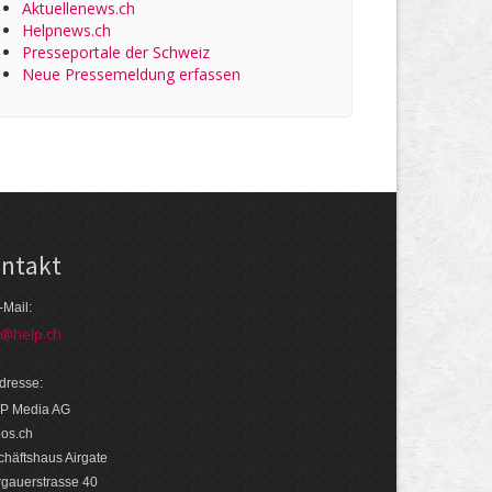
Aktuellenews.ch
Helpnews.ch
Presseportale der Schweiz
Neue Pressemeldung erfassen
ntakt
-Mail:
o@help.ch
dresse:
P Media AG
eos.ch
häftshaus Airgate
rgauerstrasse 40