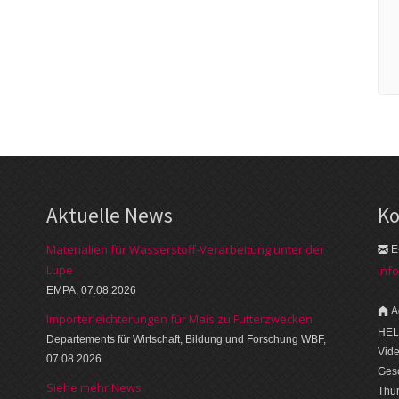
Aktuelle News
Ko
Materialien für Wasserstoff-Verarbeitung unter der
E
Lupe
inf
EMPA, 07.08.2026
A
Importerleichterungen für Mais zu Futterzwecken
HEL
Departements für Wirtschaft, Bildung und Forschung WBF,
Vid
07.08.2026
Gesc
Siehe mehr News
Thu