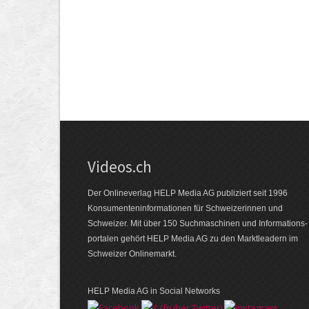
Videos.ch
Der Onlineverlag HELP Media AG publiziert seit 1996
Konsumenten­informationen für Schweizerinnen und
Schweizer. Mit über 150 Suchmaschinen und Informations­
portalen gehört HELP Media AG zu den Marktleadern im
Schweizer Onlinemarkt.
HELP Media AG in Social Networks