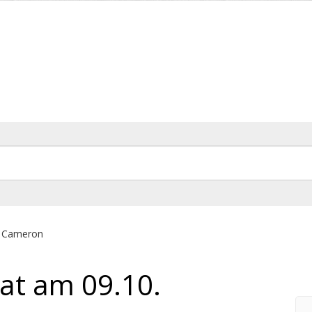
d Cameron
at am 09.10.