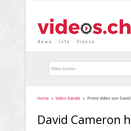
News · Info · Videos
Home
»
Video-Kanäle
»
Promi Video von Davi
David Cameron h