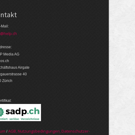
ntakt
-Mail:
o@help.ch
dresse:
P Media AG
eos.ch
häftshaus Airgate
rgauerstrasse 40
 Zürich
rtifikat:
sum
AGB, Nut­zungs­bedin­gungen, Daten­schutz­er­
/