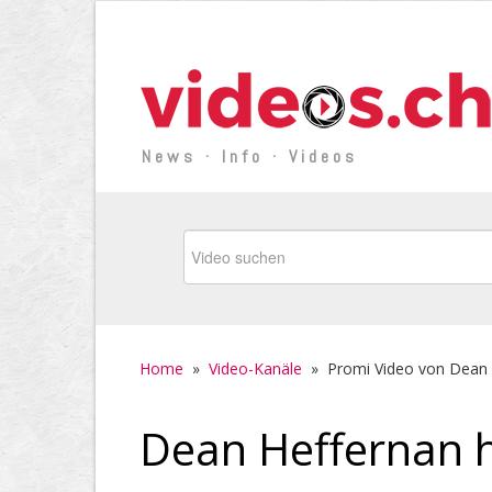
News · Info · Videos
Home
»
Video-Kanäle
»
Promi Video von Dean 
Dean Heffernan h