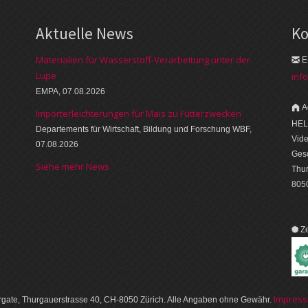
Aktuelle News
Ko
Materialien für Wasserstoff-Verarbeitung unter der
E
Lupe
inf
EMPA, 07.08.2026
A
Importerleichterungen für Mais zu Futterzwecken
HEL
Departements für Wirtschaft, Bildung und Forschung WBF,
Vid
07.08.2026
Gesc
Siehe mehr News
Thu
8050
Ze
Im­pres­
gate, Thurgauer­strasse 40, CH-8050 Zürich. Alle Angaben ohne Gewähr.