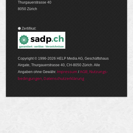
Thurgauerstrasse 40
8050 Zürich
Zertifikat:
Copyright © 1996-2026 HELP Media AG, Geschäftshaus
Airgate, Thurgauer­strasse 40, CH-8050 Zürich. Alle
Im­pres­sum
AGB, Nut­zungs­
Angaben ohne Gewähr.
/
bedin­gungen, Daten­schutz­er­klärung