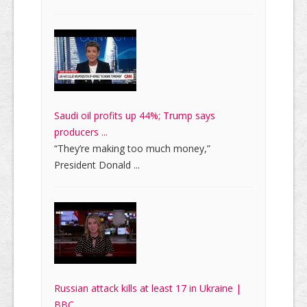
Saudi oil profits up 44%; Trump says
producers ...
“They’re making too much money,”
President Donald ...
Russian attack kills at least 17 in Ukraine |
BBC ...