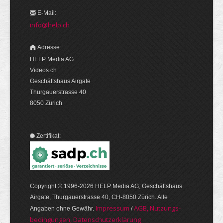
E-Mail:
info@help.ch
Adresse:
HELP Media AG
Videos.ch
Geschäftshaus Airgate
Thurgauerstrasse 40
8050 Zürich
Zertifikat:
Copyright © 1996-2026 HELP Media AG, Geschäftshaus
Airgate, Thurgauer­strasse 40, CH-8050 Zürich. Alle
Im­pres­sum
AGB, Nut­zungs­
Angaben ohne Gewähr.
/
bedin­gungen, Daten­schutz­er­klärung