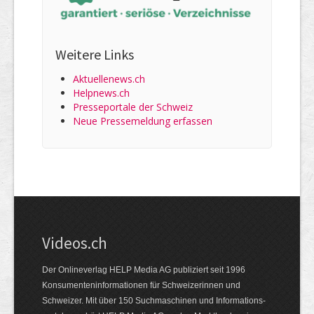
Weitere Links
Aktuellenews.ch
Helpnews.ch
Presseportale der Schweiz
Neue Pressemeldung erfassen
Videos.ch
Der Onlineverlag HELP Media AG publiziert seit 1996
Konsumenten­informationen für Schweizerinnen und
Schweizer. Mit über 150 Suchmaschinen und Informations­