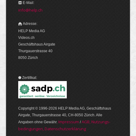
E-Mail:
info@help.ch
Adresse:
HELP Media AG
Videos.ch
Geschäftshaus Airgate
Thurgauerstrasse 40
8050 Zürich
Zertifikat:
Copyright © 1996-2026 HELP Media AG, Geschäftshaus
Airgate, Thurgauer­strasse 40, CH-8050 Zürich. Alle
Im­pres­sum
AGB, Nut­zungs­
Angaben ohne Gewähr.
/
bedin­gungen, Daten­schutz­er­klärung