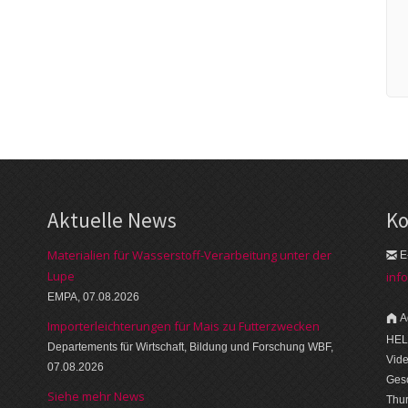
Aktuelle News
Ko
Materialien für Wasserstoff-Verarbeitung unter der
E
Lupe
inf
EMPA, 07.08.2026
A
Importerleichterungen für Mais zu Futterzwecken
HEL
Departements für Wirtschaft, Bildung und Forschung WBF,
Vid
07.08.2026
Gesc
Siehe mehr News
Thu