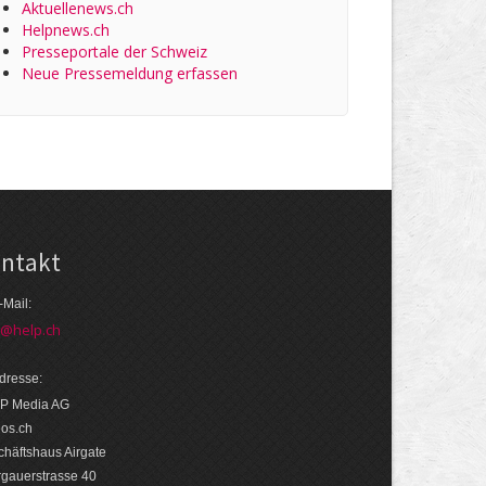
Aktuellenews.ch
Helpnews.ch
Presseportale der Schweiz
Neue Pressemeldung erfassen
ntakt
-Mail:
o@help.ch
dresse:
P Media AG
eos.ch
häftshaus Airgate
rgauerstrasse 40