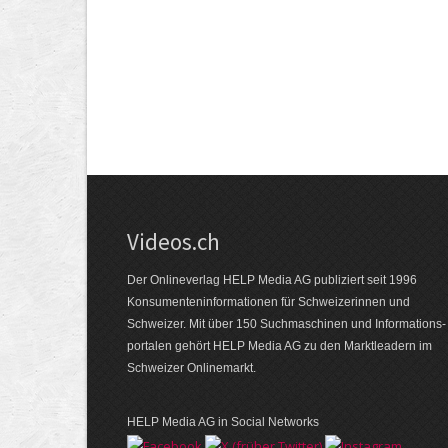
Videos.ch
Der Onlineverlag HELP Media AG publiziert seit 1996
Konsumenten­informationen für Schweizerinnen und
Schweizer. Mit über 150 Suchmaschinen und Informations­
portalen gehört HELP Media AG zu den Marktleadern im
Schweizer Onlinemarkt.
HELP Media AG in Social Networks