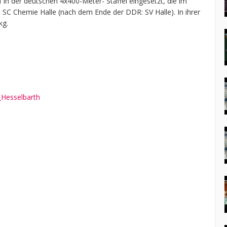
 in der deutschen 4x400-Meter- Staffel eingesetzt, die im
n SC Chemie Halle (nach dem Ende der DDR: SV Halle). In ihrer
kg.
t_Hesselbarth