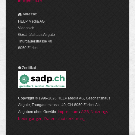
info@help.ch
Adresse:
HELP Media AG
Videos.ch
Geschäftshaus Airgate
Thurgauerstrasse 40
8050 Zürich
Zertifikat:
Copyright © 1996-2026 HELP Media AG, Geschäftshaus
Airgate, Thurgauer­strasse 40, CH-8050 Zürich. Alle
Im­pres­sum
AGB, Nut­zungs­
Angaben ohne Gewähr.
/
bedin­gungen, Daten­schutz­er­klärung