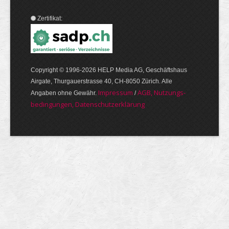
Zertifikat:
Copyright © 1996-2026 HELP Media AG, Geschäftshaus
Airgate, Thurgauer­strasse 40, CH-8050 Zürich. Alle
Im­pres­sum
AGB, Nut­zungs­
Angaben ohne Gewähr.
/
bedin­gungen, Daten­schutz­er­klärung