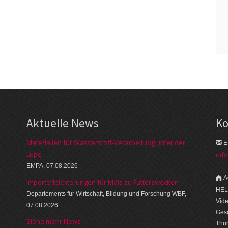
Aktuelle News
Ko
Materialien für Wasserstoff-Verarbeitung unter der
E
Lupe
inf
EMPA, 07.08.2026
A
Importerleichterungen für Mais zu Futterzwecken
HEL
Departements für Wirtschaft, Bildung und Forschung WBF,
Vid
07.08.2026
Gesc
Siehe mehr News
Thu