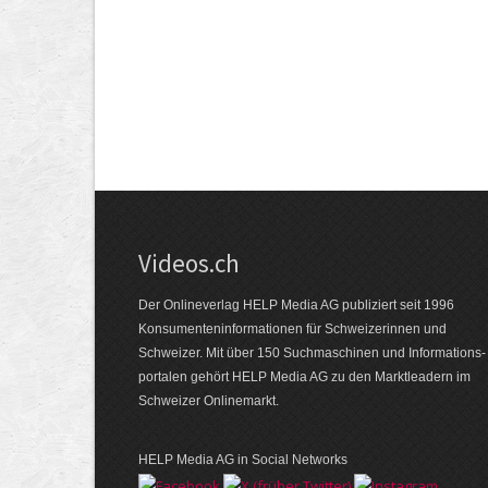
Videos.ch
Der Onlineverlag HELP Media AG publiziert seit 1996
Konsumenten­informationen für Schweizerinnen und
Schweizer. Mit über 150 Suchmaschinen und Informations­
portalen gehört HELP Media AG zu den Marktleadern im
Schweizer Onlinemarkt.
HELP Media AG in Social Networks