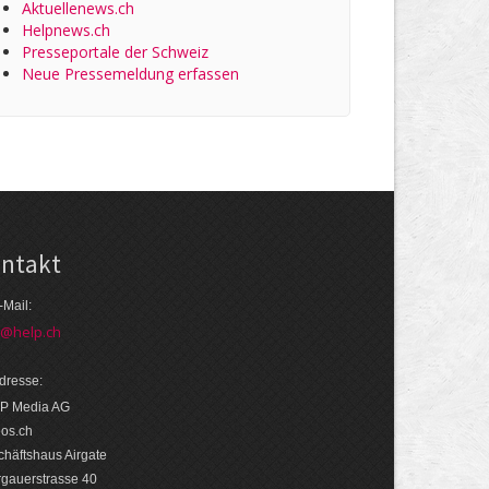
Aktuellenews.ch
Helpnews.ch
Presseportale der Schweiz
Neue Pressemeldung erfassen
ntakt
-Mail:
o@help.ch
dresse:
P Media AG
eos.ch
häftshaus Airgate
rgauerstrasse 40