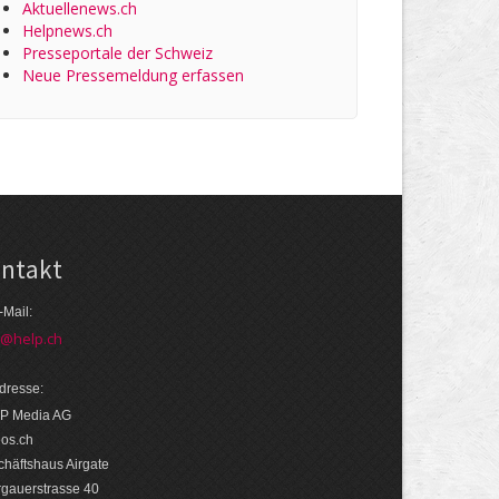
Aktuellenews.ch
Helpnews.ch
Presseportale der Schweiz
Neue Pressemeldung erfassen
ntakt
-Mail:
o@help.ch
dresse:
P Media AG
eos.ch
häftshaus Airgate
rgauerstrasse 40