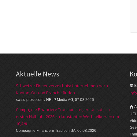
Aktuelle News
Ko
Schweizer Firmenverzeichnis: Unternehmen nach
E
Kanton, Ort und Branche finden
inf
swiss-press.com / HELP Media AG, 07.08.2026
A
Compagnie Financière Tradition steigert Umsatz im
HEL
ersten Halbjahr 2026 zu konstanten Wechselkursen um
Vid
10,4 %
Gesc
Compagnie Financière Tradition SA, 06.08.2026
Thu