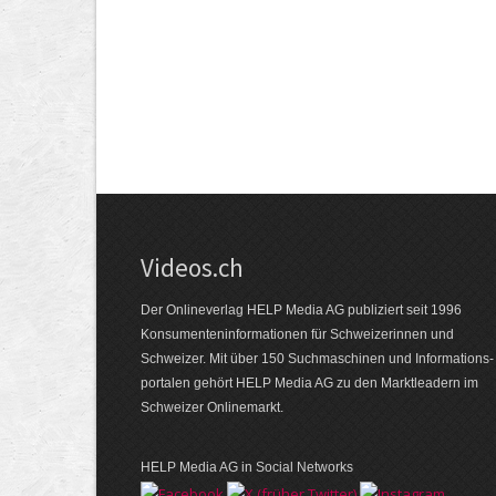
Videos.ch
Der Onlineverlag HELP Media AG publiziert seit 1996
Konsumenten­informationen für Schweizerinnen und
Schweizer. Mit über 150 Suchmaschinen und Informations­
portalen gehört HELP Media AG zu den Marktleadern im
Schweizer Onlinemarkt.
HELP Media AG in Social Networks