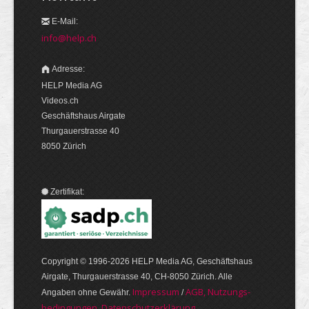
E-Mail:
info@help.ch
Adresse:
HELP Media AG
Videos.ch
Geschäftshaus Airgate
Thurgauerstrasse 40
8050 Zürich
Zertifikat:
Copyright © 1996-2026 HELP Media AG, Geschäftshaus
Airgate, Thurgauer­strasse 40, CH-8050 Zürich. Alle
Im­pres­sum
AGB, Nut­zungs­
Angaben ohne Gewähr.
/
bedin­gungen, Daten­schutz­er­klärung