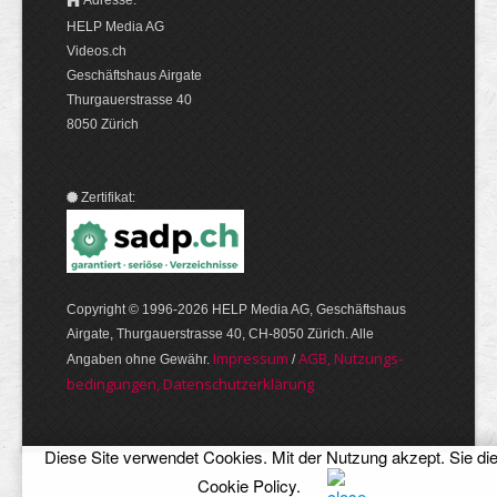
Adresse:
HELP Media AG
Videos.ch
Geschäftshaus Airgate
Thurgauerstrasse 40
8050 Zürich
Zertifikat:
Copyright © 1996-2026 HELP Media AG, Geschäftshaus
Airgate, Thurgauer­strasse 40, CH-8050 Zürich. Alle
Im­pres­sum
AGB, Nut­zungs­
Angaben ohne Gewähr.
/
bedin­gungen, Daten­schutz­er­klärung
Diese Site verwendet Cookies. Mit der Nutzung akzept. Sie di
Cookie Policy
.