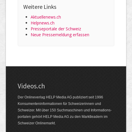
Weitere Links
Aktuellenews.ch
Helpnews.ch
Presseportale der Schweiz
Neue Pressemeldung erfassen
Videos.ch
Der Onlineverlag HELP Media AG publiziert seit 1996
Konsumenten­informationen für Schweizerinnen und
Schweizer. Mit über 150 Suchmaschinen und Informations­
portalen gehört HELP Media AG zu den Marktleadern im
Schweizer Onlinemarkt.